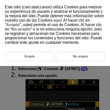
Este sitio (cam.start.canon) utiliza Cookies para mejorar
su experiencia de usuario y analizar el funcionamiento y
la mejora del sitio. Puede obtener más información sobre
nuestro uso de las Cookies
aquí
. Al hacer clic en
D185-219
“
Acepto
”, usted permite el uso de Cookies. Al hacer clic
en “
No acepto
” o si no selecciona ninguna opción, solo
Conmutador de modos de enfoque
se registran y almacenan las Cookies necesarias para
(AF/MF)
proporcionar los contenidos y funciones del sitio. Puede
cambiar este ajuste en cualquier momento.
Cuando utilice un objetivo RF sin conmutador de modos de enfoque,
puede configurar el funcionamiento del conmutador de modos de
enfoque de la cámara.
Acepto
No acepto
Seleccione [
:
Conmut.
(AF/MF)
] (
).
Seleccione una opción.