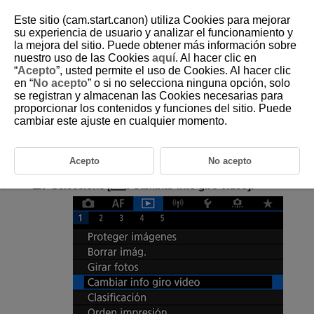
Este sitio (cam.start.canon) utiliza Cookies para mejorar
su experiencia de usuario y analizar el funcionamiento y
la mejora del sitio. Puede obtener más información sobre
nuestro uso de las Cookies
aquí
. Al hacer clic en
D185-146
“
Acepto
”, usted permite el uso de Cookies. Al hacer clic
en “
No acepto
” o si no selecciona ninguna opción, solo
Modificación de la información de
se registran y almacenan las Cookies necesarias para
orientación de vídeo
proporcionar los contenidos y funciones del sitio. Puede
cambiar este ajuste en cualquier momento.
Puede modificar manualmente la información de la orientación de
reproducción del vídeo (que determina qué lado es el de arriba).
Acepto
No acepto
Seleccione [
:
Cambiar info giro vídeo
].