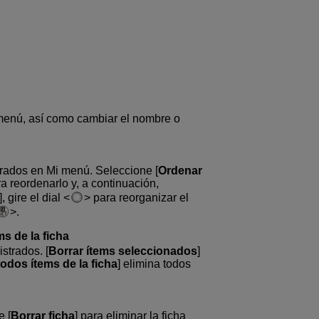
 menú, así como cambiar el nombre o
trados en Mi menú. Seleccione [
Ordenar
a reordenarlo y, a continuación,
], gire el dial
para reorganizar el
.
ms de la ficha
strados. [
Borrar ítems seleccionados
]
todos ítems de la ficha
] elimina todos
e [
Borrar ficha
] para eliminar la ficha