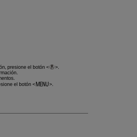
ón, presione el botón
.
irmación.
mentos.
resione el botón
.