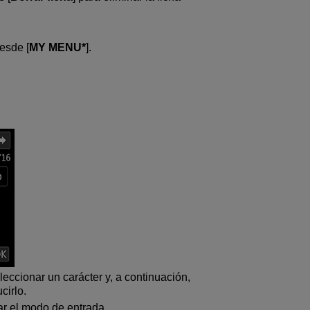
esde [
MY MENU*
].
eccionar un carácter y, a continuación,
cirlo.
ar el modo de entrada.