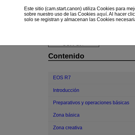
Este sitio (cam.start.canon) utiliza Cookies para me
sobre nuestro uso de las Cookies
aquí
. Al hacer clic
solo se registran y almacenan las Cookies necesari
EOS R7
Funciones personalizadas
D180-237
Contenido
EOS R7
Introducción
Preparativos y operaciones básicas
Zona básica
Zona creativa