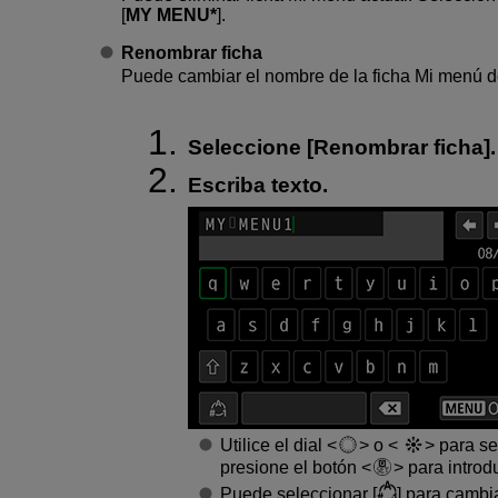
[
MY MENU*
].
Renombrar ficha
Puede cambiar el nombre de la ficha Mi menú d
Seleccione [
Renombrar ficha
].
Escriba texto.
Utilice el dial
o
para sel
presione el botón
para introdu
Puede seleccionar [
] para cambi