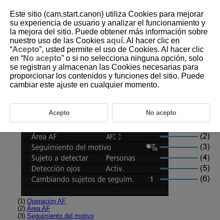
Este sitio (cam.start.canon) utiliza Cookies para mejorar
su experiencia de usuario y analizar el funcionamiento y
la mejora del sitio. Puede obtener más información sobre
nuestro uso de las Cookies
aquí
. Al hacer clic en
D180-121
“
Acepto
”, usted permite el uso de Cookies. Al hacer clic
en “
No acepto
” o si no selecciona ninguna opción, solo
Menús de fichas: AF (Fotos)
se registran y almacenan las Cookies necesarias para
proporcionar los contenidos y funciones del sitio. Puede
cambiar este ajuste en cualquier momento.
AF1
Acepto
No acepto
(1)
Operación AF
(2)
Área AF
(3)
Seguimiento del motivo