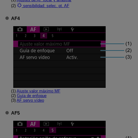
(2)
sensibilidad: selec. pt. AF
AF4
(1)
Ajuste valor máximo MF
(2)
Guía de enfoque
(3)
AF servo vídeo
AF5