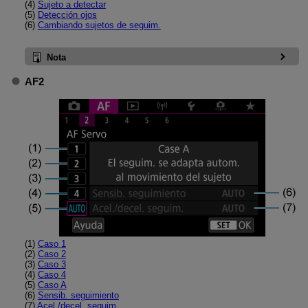
(4)
Sujeto a detectar
(5)
Detección ojos
(6)
Cambiando sujetos de seguim.
Nota
AF2
(1)
Caso 1
(2)
Caso 2
(3)
Caso 3
(4)
Caso 4
(5)
Caso A
(6)
Sensib. seguimiento
(7)
Acel./decel. seguim.