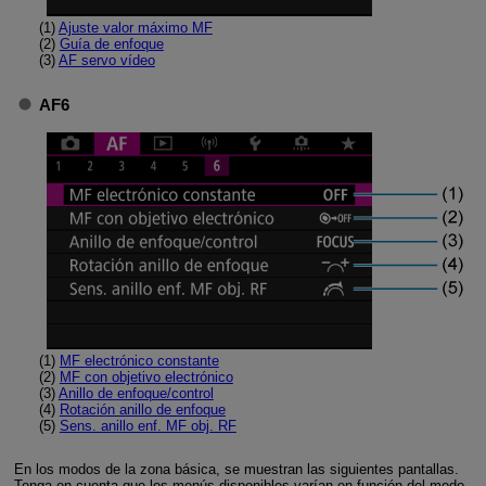
(1)
Ajuste valor máximo MF
(2)
Guía de enfoque
(3)
AF servo vídeo
AF6
(1)
MF electrónico constante
(2)
MF con objetivo electrónico
(3)
Anillo de enfoque/control
(4)
Rotación anillo de enfoque
(5)
Sens. anillo enf. MF obj. RF
En los modos de la zona básica, se muestran las siguientes pantallas.
Tenga en cuenta que los menús disponibles varían en función del modo