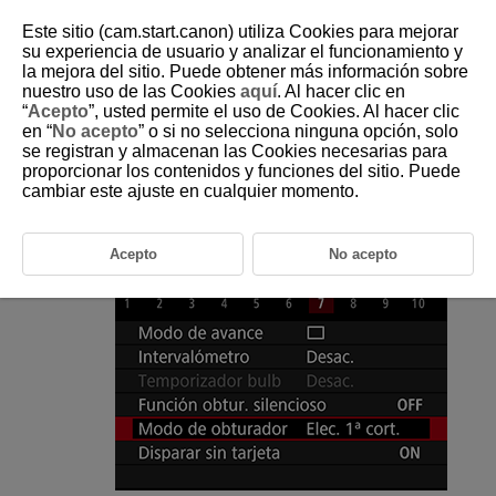
Este sitio (cam.start.canon) utiliza Cookies para mejorar
su experiencia de usuario y analizar el funcionamiento y
la mejora del sitio. Puede obtener más información sobre
nuestro uso de las Cookies
aquí
. Al hacer clic en
D180-086
“
Acepto
”, usted permite el uso de Cookies. Al hacer clic
en “
No acepto
” o si no selecciona ninguna opción, solo
Modo de obturador
se registran y almacenan las Cookies necesarias para
proporcionar los contenidos y funciones del sitio. Puede
cambiar este ajuste en cualquier momento.
Puede elegir el método de disparo del obturador.
Seleccione [
:
Modo de obturador
].
Acepto
No acepto