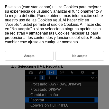
Este sitio (cam.start.canon) utiliza Cookies para mejorar
su experiencia de usuario y analizar el funcionamiento y
la mejora del sitio. Puede obtener más información sobre
nuestro uso de las Cookies
aquí
. Al hacer clic en
D090-129
“
Acepto
”, usted permite el uso de Cookies. Al hacer clic
en “
No acepto
” o si no selecciona ninguna opción, solo
Recorte de imágenes JPEG/HEIF
se registran y almacenan las Cookies necesarias para
proporcionar los contenidos y funciones del sitio. Puede
cambiar este ajuste en cualquier momento.
Puede recortar una imagen JPEG captada y guardarla como otra
imagen. El recorte está disponible para imágenes JPEG y HEIF. Las
imágenes RAW y los fotogramas extraídos de vídeos 8K o 4K no se
pueden recortar.
Acepto
No acepto
Seleccione [
:
Recortar
].