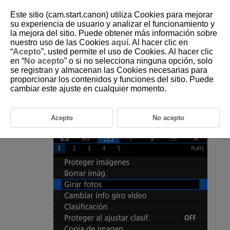
Este sitio (cam.start.canon) utiliza Cookies para mejorar
su experiencia de usuario y analizar el funcionamiento y
la mejora del sitio. Puede obtener más información sobre
nuestro uso de las Cookies
aquí
. Al hacer clic en
D090-120
“
Acepto
”, usted permite el uso de Cookies. Al hacer clic
en “
No acepto
” o si no selecciona ninguna opción, solo
Giro de fotografías
se registran y almacenan las Cookies necesarias para
proporcionar los contenidos y funciones del sitio. Puede
cambiar este ajuste en cualquier momento.
Puede usar esta función para girar la imagen visualizada a la orientación
deseada.
Acepto
No acepto
Seleccione [
:
Girar fotos
].