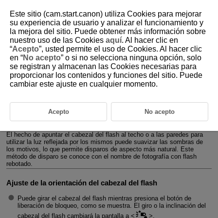
Este sitio (cam.start.canon) utiliza Cookies para mejorar
su experiencia de usuario y analizar el funcionamiento y
la mejora del sitio. Puede obtener más información sobre
nuestro uso de las Cookies
aquí
. Al hacer clic en
D393-021
“
Acepto
”, usted permite el uso de Cookies. Al hacer clic
en “
No acepto
” o si no selecciona ninguna opción, solo
Rebote
se registran y almacenan las Cookies necesarias para
proporcionar los contenidos y funciones del sitio. Puede
cambiar este ajuste en cualquier momento.
Fotografía con flash de alcance cercano
Disparo con brillo ocular
Acepto
No acepto
Disparo con un adaptador de rebote
El hecho de apuntar el cabezal del flash al techo o a las paredes para
utilizar la luz reflejada por los mismos puede suavizar las sombras de
los motivos, lo que permite disparos de aspecto más natural. Este
método de disparo se conoce con el nombre de fotografía con flash
rebotado.
Ajuste de la orientación del cabezal del flash
Puede girar el cabezal del flash mientras presiona el botón de
liberación de bloqueo, como se muestra. El giro o la inclinación del
cabezal del flash cambiará la pantalla a
.