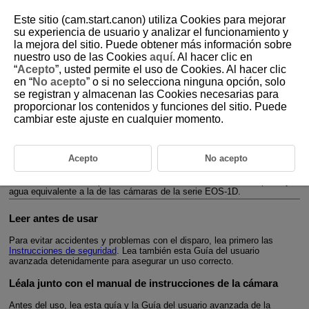
Este sitio (cam.start.canon) utiliza Cookies para mejorar
su experiencia de usuario y analizar el funcionamiento y
la mejora del sitio. Puede obtener más información sobre
nuestro uso de las Cookies
aquí
. Al hacer clic en
D393-002
“
Acepto
”, usted permite el uso de Cookies. Al hacer clic
en “
No acepto
” o si no selecciona ninguna opción, solo
Introducción
se registran y almacenan las Cookies necesarias para
proporcionar los contenidos y funciones del sitio. Puede
cambiar este ajuste en cualquier momento.
Canon Speedlite
EL-1 (Ver.2)
es una unidad de flash externo para
cámaras EOS compatibles con flash automático
E-TTL II
/
E-TTL
. La
unidad Speedlite se puede utilizar como un flash unido a la cámara,
conectado a la zapata para accesorios de la cámara (disparo normal), y
Acepto
No acepto
como una unidad emisora/receptora durante el disparo con flash
inalámbrico mediante transmisión óptica o por radio. Además de estas
funciones, la unidad Speedlite tiene también una resistencia al polvo y al
agua equivalente a la de las cámaras de la serie
EOS-1D
.
Leer antes de usar
Para evitar accidentes y problemas con el disparo, lea primero las
Instrucciones de seguridad
. Lea también esta Guía del usuario
avanzada detenidamente para asegurar un uso correcto.
Léala junto con el manual de instrucciones de la cámara
Antes del uso, lea esta guía y la Guía del usuario avanzada de la