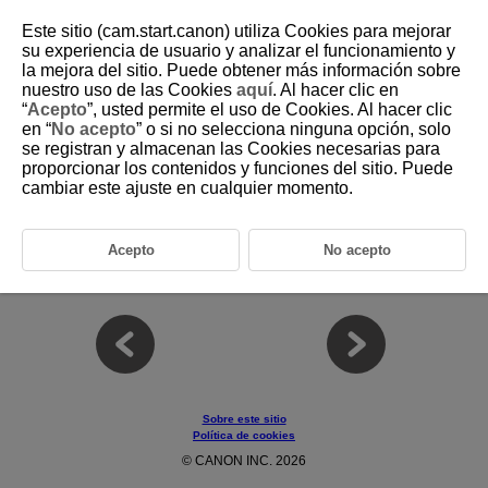
Este sitio (cam.start.canon) utiliza Cookies para mejorar
su experiencia de usuario y analizar el funcionamiento y
la mejora del sitio. Puede obtener más información sobre
nuestro uso de las Cookies
aquí
. Al hacer clic en
D403-018
“
Acepto
”, usted permite el uso de Cookies. Al hacer clic
en “
No acepto
” o si no selecciona ninguna opción, solo
Marcas comerciales y licencias
se registran y almacenan las Cookies necesarias para
proporcionar los contenidos y funciones del sitio. Puede
cambiar este ajuste en cualquier momento.
®
La marca denominativa Bluetooth
y sus logotipos son registradas
propiedad de Bluetooth SIG, Inc. y todo uso que Canon Inc. haga de
dichas marcas está sujeto a una licencia. Otras marcas comerciales
y nombres comerciales pertenecen a sus respectivos propietarios.
Acepto
No acepto
Todas las demás marcas comerciales son propiedad de sus
respectivos dueños.
Sobre este sitio
Política de cookies
© CANON INC. 2026