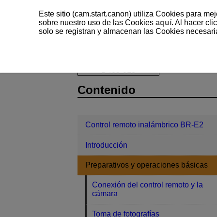
Este sitio (cam.start.canon) utiliza Cookies para me
sobre nuestro uso de las Cookies
aquí
. Al hacer clic
solo se registran y almacenan las Cookies necesari
Control remoto inalámbrico BR-E2
P
D403-013
Contenido
Control remoto inalámbrico BR-E2
Introducción
Preparativos y operaciones básicas
Conexión del control remoto y la
cámara
Toma de fotografías