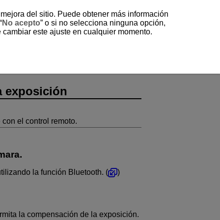
a mejora del sitio. Puede obtener más información
“
No acepto
” o si no selecciona ninguna opción,
e cambiar este ajuste en cualquier momento.
ón de la exposición
a exposición
con el control remoto.
mara.
ilizando la función Bluetooth. (
)
mita la compensación de la exposición.