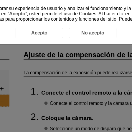
jorar su experiencia de usuario y analizar el funcionamiento y l
 en “
Acepto
”, usted permite el uso de Cookies. Al hacer clic en 
as para proporcionar los contenidos y funciones del sitio. Pued
reparativos y operaciones básicas
Ajuste de la compensaci
Acepto
No acepto
Ajuste de la compensación de l
La compensación de la exposición puede realizarse 
Conecte el control remoto a la cá
Conecte el control remoto y la cámara ut
Coloque la cámara.
Seleccione un modo de disparo que per