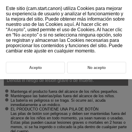
Este sitio (cam.start.canon) utiliza Cookies para mejorar
su experiencia de usuario y analizar el funcionamiento y
la mejora del sitio. Puede obtener más información sobre
nuestro uso de las Cookies
aquí
. Al hacer clic en
D412-005
“
Acepto
”, usted permite el uso de Cookies. Al hacer clic
en “
No acepto
” o si no selecciona ninguna opción, solo
Instrucciones de seguridad
se registran y almacenan las Cookies necesarias para
proporcionar los contenidos y funciones del sitio. Puede
cambiar este ajuste en cualquier momento.
Lea estas instrucciones para utilizar el producto de manera segura.
Siga estas instrucciones para evitar daños o lesiones al operador del
producto o a otras personas.
Acepto
No acepto
ADVERTENCIA
Denota el riesgo de lesión grave o de muerte.
Mantenga el producto fuera del alcance de los niños pequeños.
Manténgase las baterías/pilas fuera del alcance de los niños.
La batería es peligrosa si se traga. Si ocurre así, acuda
inmediatamente a un médico.
EL PRODUCTO CONTIENE UNA PILA DE BOTÓN
Las pilas de botón son peligrosas y deben ser mantenidas fuera del
alcance de los niños en todo momento, ya sean nuevas o usadas.
Estas pilas pueden causar lesiones graves o mortales en 2 horas o
menos, si se ha ingerido o colocado la pila dentro de cualquier parte
del cuerpo.