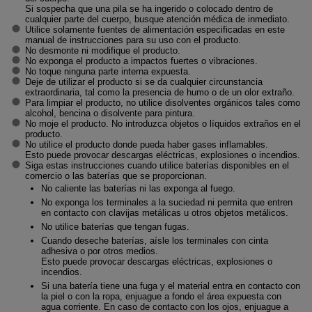
Si sospecha que una pila se ha ingerido o colocado dentro de
cualquier parte del cuerpo, busque atención médica de inmediato.
Utilice solamente fuentes de alimentación especificadas en este
manual de instrucciones para su uso con el producto.
No desmonte ni modifique el producto.
No exponga el producto a impactos fuertes o vibraciones.
No toque ninguna parte interna expuesta.
Deje de utilizar el producto si se da cualquier circunstancia
extraordinaria, tal como la presencia de humo o de un olor extraño.
Para limpiar el producto, no utilice disolventes orgánicos tales como
alcohol, bencina o disolvente para pintura.
No moje el producto. No introduzca objetos o líquidos extraños en el
producto.
No utilice el producto donde pueda haber gases inflamables.
Esto puede provocar descargas eléctricas, explosiones o incendios.
Siga estas instrucciones cuando utilice baterías disponibles en el
comercio o las baterías que se proporcionan.
No caliente las baterías ni las exponga al fuego.
No exponga los terminales a la suciedad ni permita que entren
en contacto con clavijas metálicas u otros objetos metálicos.
No utilice baterías que tengan fugas.
Cuando deseche baterías, aísle los terminales con cinta
adhesiva o por otros medios.
Esto puede provocar descargas eléctricas, explosiones o
incendios.
Si una batería tiene una fuga y el material entra en contacto con
la piel o con la ropa, enjuague a fondo el área expuesta con
agua corriente. En caso de contacto con los ojos, enjuague a