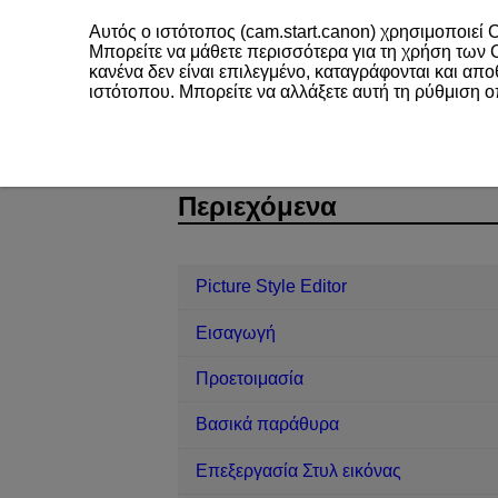
Αυτός ο ιστότοπος (cam.start.canon) χρησιμοποιεί C
Μπορείτε να μάθετε περισσότερα για τη χρήση των
κανένα δεν είναι επιλεγμένο, καταγράφονται και απ
ιστότοπου. Μπορείτε να αλλάξετε αυτή τη ρύθμιση 
Picture Style Editor
Αναφορά
Αν
D238-023
Περιεχόμενα
Picture Style Editor
Εισαγωγή
Προετοιμασία
Βασικά παράθυρα
Επεξεργασία Στυλ εικόνας