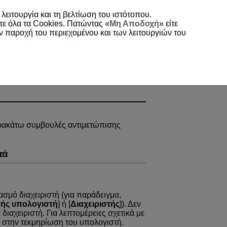
 λειτουργία και τη βελτίωση του ιστότοπου.
τε όλα τα Cookies. Πατώντας «
Μη Αποδοχή
» είτε
ην παροχή του περιεχομένου και των λειτουργιών του
παρακάτω συμβουλές αντιμετώπισης
τά
σμό διαχειριστή (για παράδειγμα,
τής υπολογιστή
] ή [
Διαχειριστής
]). Δεν
διαχειριστή. Για λεπτομέρειες σχετικά με
ε στην τεκμηρίωση του υπολογιστή.