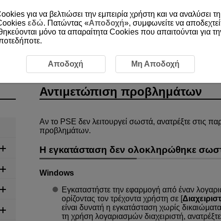
ookies για να βελτιώσει την εμπειρία χρήστη και να αναλύσει τη
 Cookies
εδώ
. Πατώντας «
Αποδοχή
», συμφωνείτε να αποδεχτεί
οθηκεύονται μόνο τα απαραίτητα Cookies που απαιτούνται για τ
οποτεδήποτε.
τιμετώπιση προβλημάτων
Αποδοχή
Μη Αποδοχή
Αντιμετώπιση προβλημάτων
Αν το PSE δεν λειτουργεί σωστά, ανατρέξτε στις 
προβλημάτων.
Η εγκατάσταση δεν ολοκληρώθηκε σωσ
Windows
Εγκαταστήστε την εφαρμογή από έναν λογαρια
ορίζοντας τον τρέχοντα χρήστη σε [
Διαχειρισ
είναι δυνατή η εγκατάσταση χωρίς δικαιώματα 
τη χρήση λογαριασμών διαχειριστή, ανατρέξτ