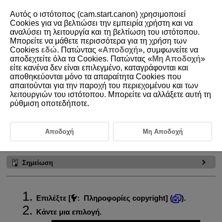
Αυτός ο ιστότοπος (cam.start.canon) χρησιμοποιεί
Cookies για να βελτιώσει την εμπειρία χρήστη και να
αναλύσει τη λειτουργία και τη βελτίωση του ιστότοπου.
Μπορείτε να μάθετε περισσότερα για τη χρήση των
D388-229
Cookies
εδώ
. Πατώντας «
Αποδοχή
», συμφωνείτε να
αποδεχτείτε όλα τα Cookies. Πατώντας «
Μη Αποδοχή
»
Πληροφορίες copyright
είτε κανένα δεν είναι επιλεγμένο, καταγράφονται και
αποθηκεύονται μόνο τα απαραίτητα Cookies που
απαιτούνται για την παροχή του περιεχομένου και των
Έλεγχος των πληροφοριών copyright
λειτουργιών του ιστότοπου. Μπορείτε να αλλάξετε αυτή τη
ρύθμιση οποτεδήποτε.
Διαγραφή των πληροφοριών copyright
Αφού καθορίσετε πληροφορίες copyright, θα προσαρτηθούν στην εικόνα
ως πληροφορίες Exif.
Αποδοχή
Μη Αποδοχή
Προσοχή
Σημείωση
Επιλέξτε [
:
Πληροφορίες copyright
] (
).
Κάντε μια επιλογή.