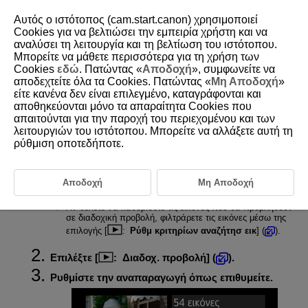
Αυτός ο ιστότοπος (cam.start.canon) χρησιμοποιεί
Cookies για να βελτιώσει την εμπειρία χρήστη και να
αναλύσει τη λειτουργία και τη βελτίωση του ιστότοπου.
Μπορείτε να μάθετε περισσότερα για τη χρήση των
D388-165
Cookies
εδώ
. Πατώντας «
Αποδοχή
», συμφωνείτε να
αποδεχτείτε όλα τα Cookies. Πατώντας «
Μη Αποδοχή
»
Διαδοχική προβολή
είτε κανένα δεν είναι επιλεγμένο, καταγράφονται και
αποθηκεύονται μόνο τα απαραίτητα Cookies που
απαιτούνται για την παροχή του περιεχομένου και των
Μπορείτε να προβάλετε τις εικόνες στην κάρτα ως αυτόματη διαδοχική
προβολή.
λειτουργιών του ιστότοπου. Μπορείτε να αλλάξετε αυτή τη
ρύθμιση οποτεδήποτε.
Καθορίστε τις εικόνες που θα προβληθούν.
Αποδοχή
Μη Αποδοχή
Για να προβάλετε όλες τις εικόνες στην κάρτα, μεταβείτε
στο βήμα 2.
Αν θέλετε να καθορίσετε τις εικόνες που θα προβληθούν
σε διαδοχική προβολή, φιλτράρετε τις εικόνες μέσω της
επιλογής [
:
Ρύθμ κριτηρίων αναζήτησ εικ
] (
).
Επιλέξτε [
:
Διαδοχ. προβολή
] (
).
Ρυθμίστε την αναπαραγωγή όπως επιθυμείτε.