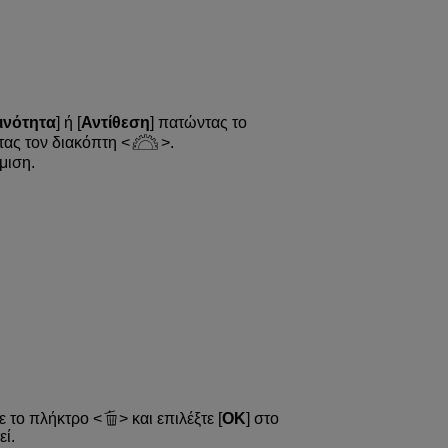
ινότητα
] ή [
Αντίθεση
] πατώντας το
ντας τον διακόπτη
.
μιση.
ε το πλήκτρο
και επιλέξτε [
ΟΚ
] στο
ί.