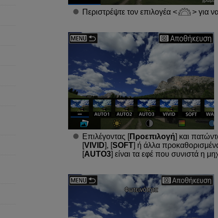
Περιστρέψτε τον επιλογέα
για να
Επιλέγοντας [
Προεπιλογή
] και πατών
[
VIVID
], [
SOFT
] ή άλλα προκαθορισμένα 
[
AUTO3
] είναι τα εφέ που συνιστά η μ