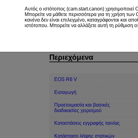
Αυτός ο ιστότοπος (cam.start.canon) χρησιμοποιεί C
Μπορείτε να μάθετε περισσότερα για τη χρήση των
κανένα δεν είναι επιλεγμένο, καταγράφονται και απ
ιστότοπου. Μπορείτε να αλλάξετε αυτή τη ρύθμιση 
EOS R6 V
Προβολή/αναπαραγωγή
D388-160
Περιεχόμενα
EOS R6 V
Εισαγωγή
Προετοιμασία και βασικές
διαδικασίες χειρισμού
Καταστάσεις εγγραφής ταινίας
Κατάσταση λήψης στατικών