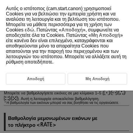
Αυτός ο ιστότοπος (cam.start.canon) χρησιμοποιεί
Cookies για να βελτιώσει την εμπειρία χρήστη και να
αναλύσει τη λειτουργία και τη βελτίωση του ιστότοπου.
Μπορείτε να μάθετε περισσότερα για τη χρήση των
D388-155
Cookies
εδώ
. Πατώντας «
Αποδοχή
», συμφωνείτε να
αποδεχτείτε όλα τα Cookies. Πατώντας «
Μη Αποδοχή
»
Βαθμολογία εικόνων
είτε κανένα δεν είναι επιλεγμένο, καταγράφονται και
αποθηκεύονται μόνο τα απαραίτητα Cookies που
απαιτούνται για την παροχή του περιεχομένου και των
Βαθμολογία μεμονωμένων εικόνων με το πλήκτρο
λειτουργιών του ιστότοπου. Μπορείτε να αλλάξετε αυτή τη
ρύθμιση οποτεδήποτε.
Βαθμολογία μεμονωμένων εικόνων μέσω του Μενού
Βαθμολόγηση βάσει εύρους
Αποδοχή
Μη Αποδοχή
Βαθμολόγηση όλων των εικόνων ενός φακέλου ή μιας κάρτας
Μπορείτε να βαθμολογήσετε εικόνες σε μια κλίμακα 1–5 (
/
/
/
/
). Αυτή η λειτουργία αποκαλείται βαθμολόγηση.
Η βαθμολογία των εικόνων μπορεί να σας βοηθήσει να τις οργανώσετε.
Βαθμολογία μεμονωμένων εικόνων με
το πλήκτρο