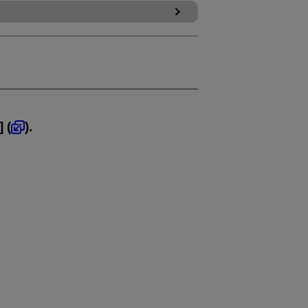
] (
).