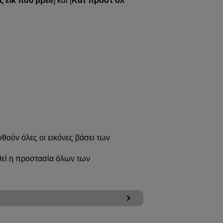
ς εικ που βρέθ
] και [
Κατ προστ όλ
υθούν όλες οι εικόνες βάσει των
θεί η προστασία όλων των