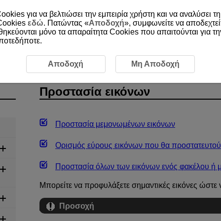
ookies για να βελτιώσει την εμπειρία χρήστη και να αναλύσει τη
 Cookies
εδώ
. Πατώντας «
Αποδοχή
», συμφωνείτε να αποδεχτεί
οθηκεύονται μόνο τα απαραίτητα Cookies που απαιτούνται για τ
οποτεδήποτε.
Προστασία εικόνων
Αποδοχή
Μη Αποδοχή
Προστασία εικόνων
Προστασία μεμονωμένων εικόνων
Ορισμός εύρους εικόνων που θα προστατευτού
Προστασία όλων των εικόνων ενός φακέλου ή μ
Μπορείτε να προφυλάξετε σημαντικές εικόνες ώστε 
Προσοχή