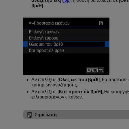
αναζήτησ εικ
] (
), η οθόνη θα αλλάξει σε [
Όλε
βρέθ
].
Αν επιλέξετε [
Όλες εικ που βρέθ
], θα προστατε
κριτηρίων αναζήτησης.
Αν επιλέξετε [
Κατ προστ όλ βρέθ
], θα καταργη
φιλτραρισμένων εικόνων.
Σημείωση