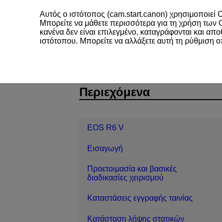
Αυτός ο ιστότοπος (cam.start.canon) χρησιμοποιεί C
Μπορείτε να μάθετε περισσότερα για τη χρήση των
κανένα δεν είναι επιλεγμένο, καταγράφονται και απ
ιστότοπου. Μπορείτε να αλλάξετε αυτή τη ρύθμιση 
EOS R6 V
Προβολή/αναπαραγωγή
D388-151
Περιεχόμενα
EOS R6 V
Εισαγωγή
Προετοιμασία και βασικές
διαδικασίες χειρισμού
Καταστάσεις εγγραφής ταινίας
Κατάσταση λήψης στατικών