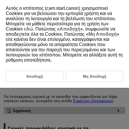
Αυτός ο ιστότοπος (cam.start.canon) χρησιμοποιεί
Cookies για να βελτιώσει την εμπειρία χρήστη και να
αναλύσει τη λειτουργία και τη βελτίωση του ιστότοπου.
Μπορείτε να μάθετε περισσότερα για τη χρήση των
D388-126
Cookies
εδώ
. Πατώντας «
Αποδοχή
», συμφωνείτε να
αποδεχτείτε όλα τα Cookies. Πατώντας «
Μη Αποδοχή
»
Γενική λήψη στατικών εικόνων
είτε κανένα δεν είναι επιλεγμένο, καταγράφονται και
αποθηκεύονται μόνο τα απαραίτητα Cookies που
απαιτούνται για την παροχή του περιεχομένου και των
Εμφάνιση πληροφοριών κατά τη λήψη στατικών εικόνων
λειτουργιών του ιστότοπου. Μπορείτε να αλλάξετε αυτή τη
ρύθμιση οποτεδήποτε.
Γενικές προφυλάξεις σχετικά με τη λήψη στατικών εικόνων
Εμφάνιση πληροφοριών κατά τη λήψη
Αποδοχή
Μη Αποδοχή
στατικών εικόνων
Για λεπτομέρειες σχετικά με τα εικονίδια που εμφανίζονται για λήψη
στατικών εικόνων, ανατρέξτε στη σελίδα
Εμφάνιση πληροφοριών
.
Σημείωση
Γενικές προφυλάξεις σχετικά με τη