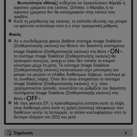
:
Φωτεινότητα οθόνης
] ενδέχεται να προκαλέσουν θόρυβο ή
αφύσικα χρώματα στις εικόνες. Ωστόσο, ο θόρυβος ή τα
αφύσικα χρώματα δεν θα καταγραφούν στην εικόνα που
τραβάτε.
Κατά τη μεγέθυνση της εικόνας, το επίπεδο όξυνσής της μπορεί
να φαίνεται εντονότερο από ό,τι στην πραγματική ρύθμιση.
Φακός
Αν ο συνδεδεμένος φακός διαθέτει σύστημα Image Stabilizer
(Σταθεροποιητής εικόνας) και θέσετε τον διακόπτη συστήματος
Image Stabilizer (Σταθεροποιητής εικόνας) στη θέση
,
το σύστημα Image Stabilizer (Σταθεροποιητής εικόνας) θα
λειτουργεί συνεχώς, ακόμη κι όταν δεν πατάτε το κουμπί
κλείστρου μέχρι τη μέση. Το σύστημα Image Stabilizer
(Σταθεροποιητής εικόνας) καταναλώνει ισχύ μπαταρίας και
μπορεί να μειώσει το πλήθος διαθέσιμων λήψεων, ανάλογα με
τις συνθήκες λήψης. Όταν δεν είναι απαραίτητο το σύστημα
Image Stabilizer (Σταθεροποιητής εικόνας), π.χ. όταν
χρησιμοποιείται τρίποδο, συνιστάται να ρυθμίζετε τον διακόπτη
συστήματος Image Stabilizer (Σταθεροποιητής εικόνας) στη
θέση
.
Με τους φακούς EF, η προκαθορισμένη εστίαση κατά τη λήψη
είναι διαθέσιμη μόνο κατά τη χρήση (σούπερ) τηλεφακών που
διαθέτουν αυτήν τη λειτουργία, οι οποίοι κυκλοφόρησαν από το
δεύτερο εξάμηνο του 2011 και μετά.
Σημείωση