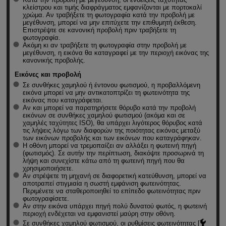
κλείστρου και τιμής διαφράγματος εμφανίζονται με πορτοκαλί
χρώμα. Αν τραβήξετε τη φωτογραφία κατά την προβολή με
μεγέθυνση, μπορεί να μην επιτύχετε την επιθυμητή έκθεση.
Επιστρέψτε σε κανονική προβολή πριν τραβήξετε τη
φωτογραφία.
Ακόμη κι αν τραβήξετε τη φωτογραφία στην προβολή με
μεγέθυνση, η εικόνα θα καταγραφεί με την περιοχή εικόνας της
κανονικής προβολής.
Εικόνες και προβολή
Σε συνθήκες χαμηλού ή έντονου φωτισμού, η προβαλλόμενη
εικόνα μπορεί να μην αντικατοπτρίζει τη φωτεινότητα της
εικόνας που καταγράφεται.
Αν και μπορεί να παρατηρήσετε θόρυβο κατά την προβολή
εικόνων σε συνθήκες χαμηλού φωτισμού (ακόμα και σε
χαμηλές ταχύτητες ISO), θα υπάρχει λιγότερος θόρυβος κατά
τις λήψεις λόγω των διαφορών της ποιότητας εικόνας μεταξύ
των εικόνων προβολής και των εικόνων που καταγράφηκαν.
Η οθόνη μπορεί να τρεμοπαίζει αν αλλάξει η φωτεινή πηγή
(φωτισμός). Σε αυτήν την περίπτωση, διακόψτε προσωρινά τη
λήψη και συνεχίστε κάτω από τη φωτεινή πηγή που θα
χρησιμοποιήσετε.
Αν στρέψετε τη μηχανή σε διαφορετική κατεύθυνση, μπορεί να
αποτραπεί στιγμιαία η σωστή εμφάνιση φωτεινότητας.
Περιμένετε να σταθεροποιηθεί το επίπεδο φωτεινότητας πριν
φωτογραφίσετε.
Αν στην εικόνα υπάρχει πηγή πολύ δυνατού φωτός, η φωτεινή
περιοχή ενδέχεται να εμφανιστεί μαύρη στην οθόνη.
Σε συνθήκες χαμηλού φωτισμού, οι ρυθμίσεις φωτεινότητας [