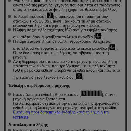
Ένα λευκό [
] εικονίδιο υποδεικνύει υψηλή θερμοκρασία στο
εσωτερικό της μηχανής, γεγονός που οφείλεται σε παράγοντες
όπως οι εκτεταμένες λήψεις ή η χρήση σε θερμό περιβάλλον.
Το λευκό εικονίδιο [
] υποδεικνύει ότι η ποιότητα των
στατικών εικόνων θα μειωθεί. Διακόψτε τη λήψη στατικών
εικόνων για λίγο και αφήστε τη μηχανή να κρυώσει.
Η λήψη σε χαμηλές ταχύτητες ISO αντί για υψηλές ταχύτητες
συνιστάται όταν εμφανίζεται το λευκό εικονίδιο [
].
Η παρατεταμένη λήψη σε υψηλή θερμοκρασία θα έχει ως
αποτέλεσμα να εμφανιστεί νωρίτερα το λευκό εικονίδιο [
].
Όταν δεν πραγματοποιείτε λήψεις, να σβήνετε πάντα τη
μηχανή.
Αν η θερμοκρασία στο εσωτερικό της μηχανής είναι υψηλή, η
ποιότητα των εικόνων που τραβήχτηκαν με υψηλή ταχύτητα
ISO ή με μακρά έκθεση μπορεί να μειωθεί ακόμη και πριν από
την εμφάνιση του λευκού εικονιδίου [
].
Ένδειξη υπερθέρμανσης μηχανής
Εμφανίζεται μια ένδειξη θερμοκρασίας [
], όταν η
μηχανή αρχίσει να ζεσταίνεται.
Για λεπτομέρειες σχετικά με την αντιστοιχία της εμφανιζόμενης
ένδειξης με τη λειτουργία της μηχανής, ανατρέξτε στη σελίδα
Εμφάνιση προειδοποιητικής ένδειξης κατά τη λήψη ή την
εγγραφή
.
Αποτελέσματα λήψης
Κατά την προβολή με μεγέθυνση, οι ενδείξεις ταχύτητας