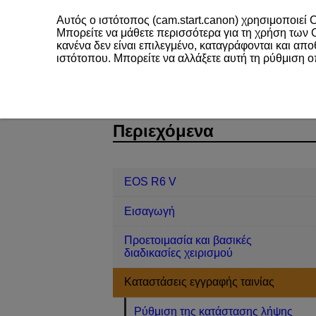
Αυτός ο ιστότοπος (cam.start.canon) χρησιμοποιεί C
Μπορείτε να μάθετε περισσότερα για τη χρήση των
κανένα δεν είναι επιλεγμένο, καταγράφονται και απ
ιστότοπου. Μπορείτε να αλλάξετε αυτή τη ρύθμιση 
EOS R6 V
Καταστάσεις εγγραφής τα
D388-036
Περιεχόμενα
EOS R6 V
Εισαγωγή
Προετοιμασία και βασικές
διαδικασίες χειρισμού
Καταστάσεις εγγραφής ταινίας
Ρύθμιση της κατάστασης λήψης