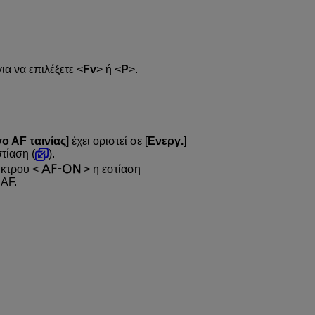
ια να επιλέξετε
Fv
ή
P
.
o AF ταινίας
] έχει οριστεί σε [
Ενεργ.
]
τίαση (
).
ήκτρου
η εστίαση
 AF.