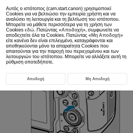
Αυτός ο ιστότοπος (cam.start.canon) χρησιμοποιεί
Cookies για να βελτιώσει την εμπειρία χρήστη και να
αναλύσει τη λειτουργία και τη βελτίωση του ιστότοπου.
Μπορείτε να μάθετε περισσότερα για τη χρήση των
D388-026
Cookies
εδώ
. Πατώντας «
Αποδοχή
», συμφωνείτε να
αποδεχτείτε όλα τα Cookies. Πατώντας «
Μη Αποδοχή
»
Γρήγορος έλεγχος
είτε κανένα δεν είναι επιλεγμένο, καταγράφονται και
αποθηκεύονται μόνο τα απαραίτητα Cookies που
απαιτούνται για την παροχή του περιεχομένου και των
Χρήση της οθόνης Γρήγορου ελέγχου
λειτουργιών του ιστότοπου. Μπορείτε να αλλάξετε αυτή τη
Μπορείτε να επιλέξετε και να ορίσετε τις εμφανιζόμενες ρυθμίσεις άμεσα
ρύθμιση οποτεδήποτε.
και διαισθητικά.
Αποδοχή
Μη Αποδοχή
Πατήστε το πλήκτρο
(κατά τη λήψη:
).