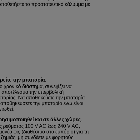
τοποθετήστε το προστατευτικό κάλυμμα με
ρείτε την μπαταρία.
ο χρονικό διάστημα, συνεχίζει να
ε αποτέλεσμα την υπερβολική
αταρίας. Να αποθηκεύετε την μπαταρία
 αποθηκεύσετε την μπαταρία ενώ είναι
ειωθεί.
ησιμοποιηθεί και σε άλλες χώρες.
ές ρεύματος 100 V AC έως 240 V AC,
ογέα φις (διαθέσιμο στο εμπόριο) για τη
 ζημιάς, μη συνδέετε με φορητούς