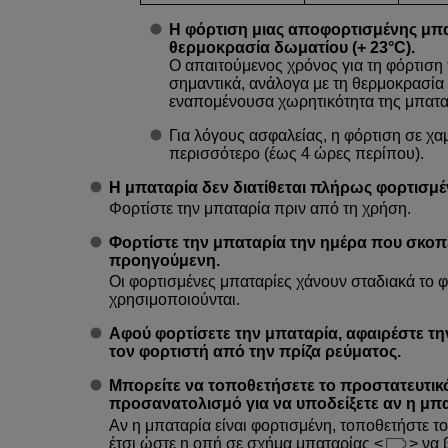
Η φόρτιση μιας αποφορτισμένης μπα
θερμοκρασία δωματίου (+ 23°C).
Ο απαιτούμενος χρόνος για τη φόρτιση 
σημαντικά, ανάλογα με τη θερμοκρασία 
εναπομένουσα χωρητικότητα της μπατα
Για λόγους ασφαλείας, η φόρτιση σε χα
περισσότερο (έως 4 ώρες περίπου).
Η μπαταρία δεν διατίθεται πλήρως φορτισμέ
Φορτίστε την μπαταρία πριν από τη χρήση.
Φορτίστε την μπαταρία την ημέρα που σκοπ
προηγούμενη.
Οι φορτισμένες μπαταρίες χάνουν σταδιακά το φο
χρησιμοποιούνται.
Αφού φορτίσετε την μπαταρία, αφαιρέστε τη
τον φορτιστή από την πρίζα ρεύματος.
Μπορείτε να τοποθετήσετε το προστατευτικ
προσανατολισμό για να υποδείξετε αν η μπατα
Αν η μπαταρία είναι φορτισμένη, τοποθετήστε 
έτσι ώστε η οπή σε σχήμα μπαταρίας
να 