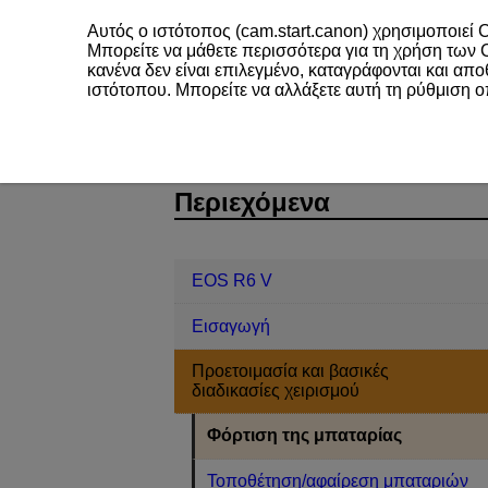
Αυτός ο ιστότοπος (cam.start.canon) χρησιμοποιεί C
Μπορείτε να μάθετε περισσότερα για τη χρήση των
κανένα δεν είναι επιλεγμένο, καταγράφονται και απ
ιστότοπου. Μπορείτε να αλλάξετε αυτή τη ρύθμιση 
EOS R6 V
Προετοιμασία και βασικές
D388-016
Περιεχόμενα
EOS R6 V
Εισαγωγή
Προετοιμασία και βασικές
διαδικασίες χειρισμού
Φόρτιση της μπαταρίας
Τοποθέτηση/αφαίρεση μπαταριών