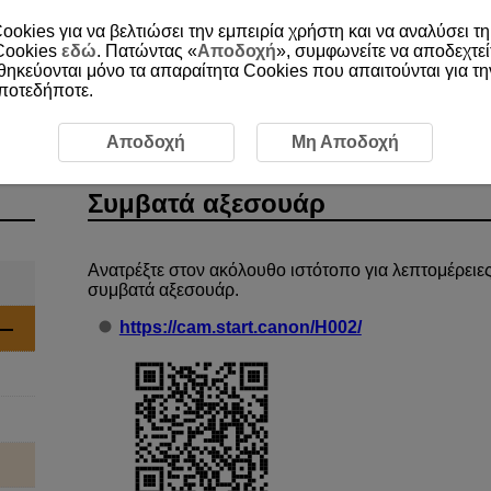
ookies για να βελτιώσει την εμπειρία χρήστη και να αναλύσει τη
 Cookies
εδώ
. Πατώντας «
Αποδοχή
», συμφωνείτε να αποδεχτεί
οθηκεύονται μόνο τα απαραίτητα Cookies που απαιτούνται για τ
οποτεδήποτε.
αξεσουάρ
Αποδοχή
Μη Αποδοχή
Συμβατά αξεσουάρ
Ανατρέξτε στον ακόλουθο ιστότοπο για λεπτομέρειες
συμβατά αξεσουάρ.
https://cam.start.canon/H002/