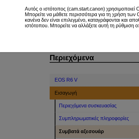
Αυτός ο ιστότοπος (cam.start.canon) χρησιμοποιεί C
Μπορείτε να μάθετε περισσότερα για τη χρήση των
κανένα δεν είναι επιλεγμένο, καταγράφονται και απ
ιστότοπου. Μπορείτε να αλλάξετε αυτή τη ρύθμιση 
EOS R6 V
Εισαγωγή
Συμβατά 
D388-005
Περιεχόμενα
EOS R6 V
Εισαγωγή
Περιεχόμενα συσκευασίας
Συμπληρωματικές πληροφορίες
Συμβατά αξεσουάρ