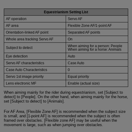
Equestrianism Setting List
AF operation
Servo AF
AF area
Flexible Zone AF/1-point AF
Orientation-linked AF point
Separated AF points
Whole area tracking Servo AF
On
When aiming for a person: People
Subject to detect
When aiming for a horse: Animals
Eye detection
Auto
Servo AF characteristics
Case Auto
Case Auto Characteristics
0
Servo 1st image priority
Equal priority
Lens electronic MF
Enable (actual size)
When aiming mainly for the rider during equestrianism, set [Subject to
detect] to [People]. On the other hand, when aiming mainly for the horse,
set [Subject to detect] to [Animals].
For AF Area, [Flexible Zone AF] is recommended when the subject size
is small, and [1-point AF] is recommended when the subject is often
framed over obstacles. [Flexible zone AF] may be useful when the
movement is large, such as when jumping over obstacles.