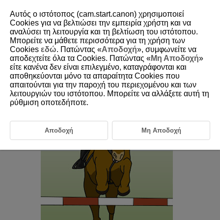
Αυτός ο ιστότοπος (cam.start.canon) χρησιμοποιεί
Cookies για να βελτιώσει την εμπειρία χρήστη και να
αναλύσει τη λειτουργία και τη βελτίωση του ιστότοπου.
6-25 Equestrianism
Μπορείτε να μάθετε περισσότερα για τη χρήση των
Cookies
εδώ
. Πατώντας «
Αποδοχή
», συμφωνείτε να
αποδεχτείτε όλα τα Cookies. Πατώντας «
Μη Αποδοχή
»
This setting is perfect for aiming for people or horses during
είτε κανένα δεν είναι επιλεγμένο, καταγράφονται και
equestrianism.
αποθηκεύονται μόνο τα απαραίτητα Cookies που
απαιτούνται για την παροχή του περιεχομένου και των
λειτουργιών του ιστότοπου. Μπορείτε να αλλάξετε αυτή τη
ρύθμιση οποτεδήποτε.
Αποδοχή
Μη Αποδοχή