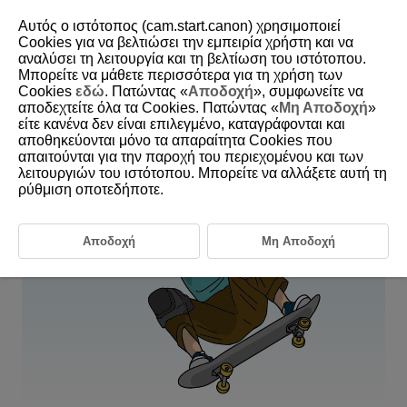
Αυτός ο ιστότοπος (cam.start.canon) χρησιμοποιεί
Cookies για να βελτιώσει την εμπειρία χρήστη και να
αναλύσει τη λειτουργία και τη βελτίωση του ιστότοπου.
6-29 Skateboarding
Μπορείτε να μάθετε περισσότερα για τη χρήση των
Cookies
εδώ
. Πατώντας «
Αποδοχή
», συμφωνείτε να
αποδεχτείτε όλα τα Cookies. Πατώντας «
Μη Αποδοχή
»
This setting is perfect for photographing skateboarding, as subjects
είτε κανένα δεν είναι επιλεγμένο, καταγράφονται και
often come out of nowhere, and their face is hidden when changing
αποθηκεύονται μόνο τα απαραίτητα Cookies που
positions.
απαιτούνται για την παροχή του περιεχομένου και των
λειτουργιών του ιστότοπου. Μπορείτε να αλλάξετε αυτή τη
ρύθμιση οποτεδήποτε.
Αποδοχή
Μη Αποδοχή