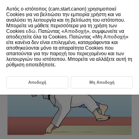
Αυτός ο ιστότοπος (cam.start.canon) χρησιμοποιεί
Cookies για να βελτιώσει την εμπειρία χρήστη και να
αναλύσει τη λειτουργία και τη βελτίωση του ιστότοπου.
6-26 Judo
Μπορείτε να μάθετε περισσότερα για τη χρήση των
Cookies
εδώ
. Πατώντας «
Αποδοχή
», συμφωνείτε να
αποδεχτείτε όλα τα Cookies. Πατώντας «
Μη Αποδοχή
»
This setting is perfect for shooting subjects in changing positions
είτε κανένα δεν είναι επιλεγμένο, καταγράφονται και
when their face is hidden, such as during judo matches.
αποθηκεύονται μόνο τα απαραίτητα Cookies που
απαιτούνται για την παροχή του περιεχομένου και των
λειτουργιών του ιστότοπου. Μπορείτε να αλλάξετε αυτή τη
ρύθμιση οποτεδήποτε.
Αποδοχή
Μη Αποδοχή