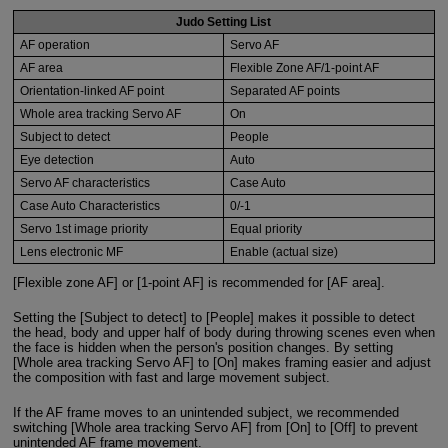
Judo Setting List
AF operation
Servo AF
AF area
Flexible Zone AF/1-point AF
Orientation-linked AF point
Separated AF points
Whole area tracking Servo AF
On
Subject to detect
People
Eye detection
Auto
Servo AF characteristics
Case Auto
Case Auto Characteristics
0/-1
Servo 1st image priority
Equal priority
Lens electronic MF
Enable (actual size)
[Flexible zone AF] or [1-point AF] is recommended for [AF area].
Setting the [Subject to detect] to [People] makes it possible to detect
the head, body and upper half of body during throwing scenes even when
the face is hidden when the person's position changes. By setting
[Whole area tracking Servo AF] to [On] makes framing easier and adjust
the composition with fast and large movement subject.
If the AF frame moves to an unintended subject, we recommended
switching [Whole area tracking Servo AF] from [On] to [Off] to prevent
unintended AF frame movement.