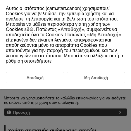
Αυτός ο ιστότοπος (cam.start.canon) χρησιμοποιεί
Cookies για να βελτιώσει την εμπειρία χρήστη και να
αναλύσει τη λειτουργία και τη βελτίωση του ιστότοπου.
Μπορείτε να μάθετε περισσότερα για τη χρήση των
D292-200
Cookies
εδώ
. Πατώντας «
Αποδοχή
», συμφωνείτε να
αποδεχτείτε όλα τα Cookies. Πατώντας «
Μη Αποδοχή
»
Εισαγωγή εικόνων σε υπολογιστή
είτε κανένα δεν είναι επιλεγμένο, καταγράφονται και
αποθηκεύονται μόνο τα απαραίτητα Cookies που
απαιτούνται για την παροχή του περιεχομένου και των
Σύνδεση σε υπολογιστή μέσω καλωδίου επικοινωνίας
λειτουργιών του ιστότοπου. Μπορείτε να αλλάξετε αυτή τη
ρύθμιση οποτεδήποτε.
Χρήση συσκευής ανάγνωσης καρτών
Σύνδεση σε υπολογιστή μέσω
Αποδοχή
Μη Αποδοχή
καλωδίου επικοινωνίας
Μπορείτε να χρησιμοποιήσετε το καλώδιο επικοινωνίας για να εισάγετε
τις εικόνες από τη μηχανή στον υπολογιστή.
Προσοχή
Χρήση συσκευής ανάγνωσης καρτών