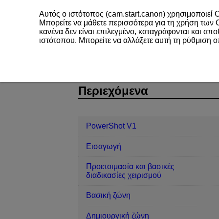
Αυτός ο ιστότοπος (cam.start.canon) χρησιμοποιεί C
Μπορείτε να μάθετε περισσότερα για τη χρήση των
κανένα δεν είναι επιλεγμένο, καταγράφονται και απ
ιστότοπου. Μπορείτε να αλλάξετε αυτή τη ρύθμιση 
PowerShot V1
Διαμόρφωση
Ηχη
D292-175
Περιεχόμενα
PowerShot V1
Εισαγωγή
Προετοιμασία και βασικές
διαδικασίες χειρισμού
Βασική ζώνη
Δημιουργική ζώνη