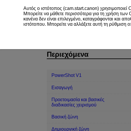
Αυτός ο ιστότοπος (cam.start.canon) χρησιμοποιεί C
Μπορείτε να μάθετε περισσότερα για τη χρήση των
κανένα δεν είναι επιλεγμένο, καταγράφονται και απ
ιστότοπου. Μπορείτε να αλλάξετε αυτή τη ρύθμιση 
PowerShot V1
Προβολή/αναπαραγ
D292-137
Περιεχόμενα
PowerShot V1
Εισαγωγή
Προετοιμασία και βασικές
διαδικασίες χειρισμού
Βασική ζώνη
Δημιουργική ζώνη