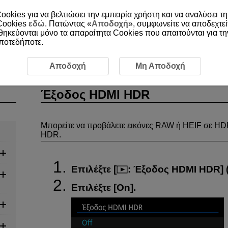
ookies για να βελτιώσει την εμπειρία χρήστη και να αναλύσει τη
 Cookies
εδώ
. Πατώντας «
Αποδοχή
», συμφωνείτε να αποδεχτεί
οθηκεύονται μόνο τα απαραίτητα Cookies που απαιτούνται για τ
οποτεδήποτε.
ωγή
Έξοδος HDMI HDR
Αποδοχή
Μη Αποδοχή
Έξοδος HDMI HDR
Μπορείτε να προβάλετε εικόνες RAW ή HEIF σε HD
HDR.
Επιλέξτε [
:
Έξοδος HDMI HDR
] 
Επιλέξτε [
On
].