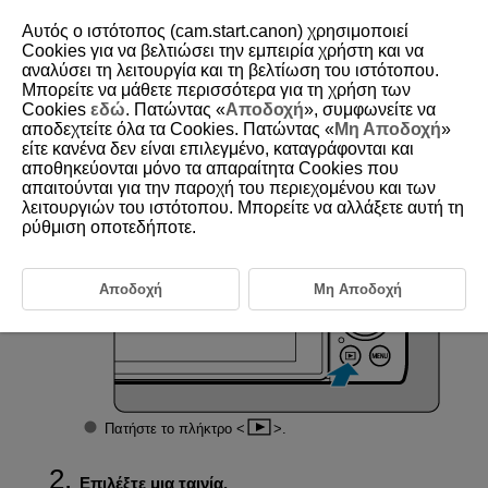
Αυτός ο ιστότοπος (cam.start.canon) χρησιμοποιεί
Cookies για να βελτιώσει την εμπειρία χρήστη και να
αναλύσει τη λειτουργία και τη βελτίωση του ιστότοπου.
Μπορείτε να μάθετε περισσότερα για τη χρήση των
D292-113
Cookies
εδώ
. Πατώντας «
Αποδοχή
», συμφωνείτε να
αποδεχτείτε όλα τα Cookies. Πατώντας «
Μη Αποδοχή
»
Αναπαραγωγή ταινίας
είτε κανένα δεν είναι επιλεγμένο, καταγράφονται και
αποθηκεύονται μόνο τα απαραίτητα Cookies που
απαιτούνται για την παροχή του περιεχομένου και των
Μεταβείτε στην αναπαραγωγή.
λειτουργιών του ιστότοπου. Μπορείτε να αλλάξετε αυτή τη
ρύθμιση οποτεδήποτε.
Αποδοχή
Μη Αποδοχή
Πατήστε το πλήκτρο
.
Επιλέξτε μια ταινία.