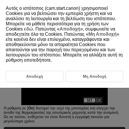
Αυτός ο ιστότοπος (cam.start.canon) χρησιμοποιεί
Cookies για να βελτιώσει την εμπειρία χρήστη και να
αναλύσει τη λειτουργία και τη βελτίωση του ιστότοπου.
Μπορείτε να μάθετε περισσότερα για τη χρήση των
D292-088
Cookies
εδώ
. Πατώντας «
Αποδοχή
», συμφωνείτε να
αποδεχτείτε όλα τα Cookies. Πατώντας «
Μη Αποδοχή
»
Αναμονή: Χαμηλή ανάλυση
είτε κανένα δεν είναι επιλεγμένο, καταγράφονται και
αποθηκεύονται μόνο τα απαραίτητα Cookies που
απαιτούνται για την παροχή του περιεχομένου και των
λειτουργιών του ιστότοπου. Μπορείτε να αλλάξετε αυτή τη
ρύθμιση οποτεδήποτε.
Αποδοχή
Μη Αποδοχή
Η ρύθμιση σε [
On
] διατηρεί την ισχύ της μπαταρίας και ελέγχει την
άνοδο της θερμοκρασίας της εσωτερικός μηχανής κατά την αναμονή.
Ως εκ τούτου, ενδέχεται να είναι δυνατή η εγγραφή ταινιών για
μεγαλύτερο χρόνο.