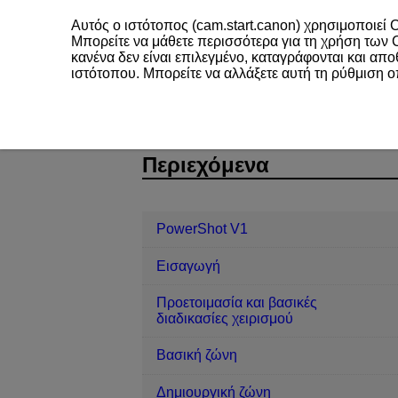
Αυτός ο ιστότοπος (cam.start.canon) χρησιμοποιεί C
Μπορείτε να μάθετε περισσότερα για τη χρήση των
κανένα δεν είναι επιλεγμένο, καταγράφονται και απ
ιστότοπου. Μπορείτε να αλλάξετε αυτή τη ρύθμιση 
PowerShot V1
Λήψη και εγγραφή
D292-057
Περιεχόμενα
PowerShot V1
Εισαγωγή
Προετοιμασία και βασικές
διαδικασίες χειρισμού
Βασική ζώνη
Δημιουργική ζώνη