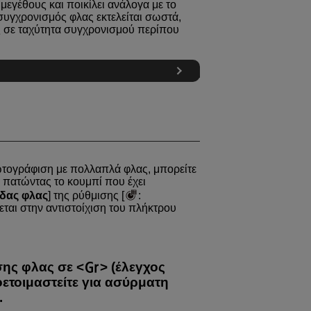
μεγέθους και ποικίλει ανάλογα με το
 συγχρονισμός φλας εκτελείται σωστά,
ς σε ταχύτητα συγχρονισμού περίπου
τογράφιση με πολλαπλά φλας, μπορείτε
 πατώντας το κουμπί που έχει
δας φλας
] της ρύθμισης [
:
εται στην αντιστοίχιση του πλήκτρου
σης φλας σε
(έλεγχος
ετοιμαστείτε για ασύρματη
.