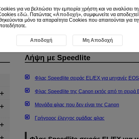
ookies για να βελτιώσει την εμπειρία χρήστη και να αναλύσει τη
 Cookies
εδώ
. Πατώντας «
Αποδοχή
», συμφωνείτε να αποδεχτεί
οθηκεύονται μόνο τα απαραίτητα Cookies που απαιτούνται για τ
οποτεδήποτε.
Λήψη με Speedlite
Αποδοχή
Μη Αποδοχή
Λήψη με Speedlite
Φλας Speedlite σειράς EL/EX για μηχανές EOS
Φλας Speedlite της Canon εκτός από τη σειρά
Μονάδα φλας που δεν είναι της Canon
Γρήγορος έλεγχος ομάδας φλας
Φλας Speedlite σειράς EL/EX για 