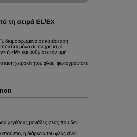
πό τη σειρά EL/EX
/TL διαμορφωμένο σε κατάσταση
οποιείται μόνο σε πλήρη ισχύ.
v
ή
M
και ρυθμίστε την τιμή
τάσταση χειροκίνητου φλας, φωτογραφίστε
anon
ρού μεγέθους μονάδες φλας που δεν
τούντιο, η διάρκεια του φλας είναι