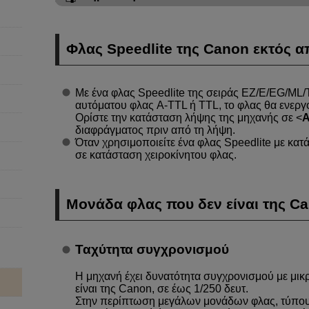
Φλας Speedlite της Canon εκτός α
Με ένα φλας Speedlite της σειράς EZ/E/EG/ML
αυτόματου φλας
A-TTL
ή TTL, το φλας θα ενεργ
Ορίστε την κατάσταση λήψης της μηχανής σε
A
διαφράγματος πριν από τη λήψη.
Όταν χρησιμοποιείτε ένα φλας Speedlite με κα
σε κατάσταση χειροκίνητου φλας.
Μονάδα φλας που δεν είναι της C
Ταχύτητα συγχρονισμού
Η μηχανή έχει δυνατότητα συγχρονισμού με μικ
είναι της Canon, σε έως 1/250 δευτ.
Στην περίπτωση μεγάλων μονάδων φλας, τύπου σ