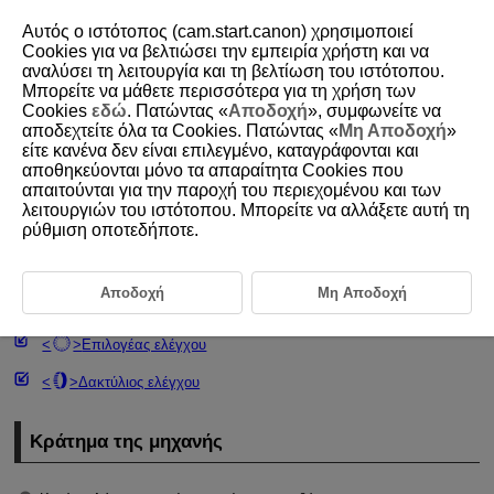
Αυτός ο ιστότοπος (cam.start.canon) χρησιμοποιεί
Cookies για να βελτιώσει την εμπειρία χρήστη και να
αναλύσει τη λειτουργία και τη βελτίωση του ιστότοπου.
Μπορείτε να μάθετε περισσότερα για τη χρήση των
D292-020
Cookies
εδώ
. Πατώντας «
Αποδοχή
», συμφωνείτε να
αποδεχτείτε όλα τα Cookies. Πατώντας «
Μη Αποδοχή
»
Βασικές διαδικασίες χειρισμού
είτε κανένα δεν είναι επιλεγμένο, καταγράφονται και
αποθηκεύονται μόνο τα απαραίτητα Cookies που
απαιτούνται για την παροχή του περιεχομένου και των
Κράτημα της μηχανής
λειτουργιών του ιστότοπου. Μπορείτε να αλλάξετε αυτή τη
ρύθμιση οποτεδήποτε.
Μηχανισμός ζουμ
Πλήκτρο λήψης ταινίας
Αποδοχή
Μη Αποδοχή
Κουμπί κλείστρου
Επιλογέας ελέγχου
Δακτύλιος ελέγχου
Κράτημα της μηχανής