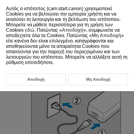
Αυτός ο ιστότοπος (cam.start.canon) χρησιμοποιεί
Cookies για να βελτιώσει την εμπειρία χρήστη και να
αναλύσει τη λειτουργία και τη βελτίωση του ιστότοπου.
Μπορείτε να μάθετε περισσότερα για τη χρήση των
D101-197
Cookies
εδώ
. Πατώντας «
Αποδοχή
», συμφωνείτε να
αποδεχτείτε όλα τα Cookies. Πατώντας «
Μη Αποδοχή
»
Household Power Outlet
είτε κανένα δεν είναι επιλεγμένο, καταγράφονται και
Accessories
αποθηκεύονται μόνο τα απαραίτητα Cookies που
απαιτούνται για την παροχή του περιεχομένου και των
λειτουργιών του ιστότοπου. Μπορείτε να αλλάξετε αυτή τη
You can power the camera from a household power outlet with DC
ρύθμιση οποτεδήποτε.
Coupler
DR-E12
and Compact Power Adapter
CA-PS700
(each sold
separately).
Αποδοχή
Μη Αποδοχή
Connect the power cord.