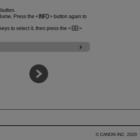
button.
olume. Press the
button again to
keys to select it, then press the
© CANON INC. 2020