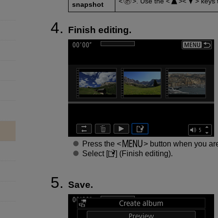
. Use the
keys 
snapshot
Finish editing.
Press the
button when you are 
Select [
] (
Finish editing
).
Save.