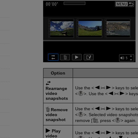
Option
Use the
keys to sel
Rearrange
video
. Use the
keys
snapshots
Use the
keys to sele
Remove
video
. Selected video snapshots
snapshot
remove [
], press
again.
Play
Use the
keys to sele
video