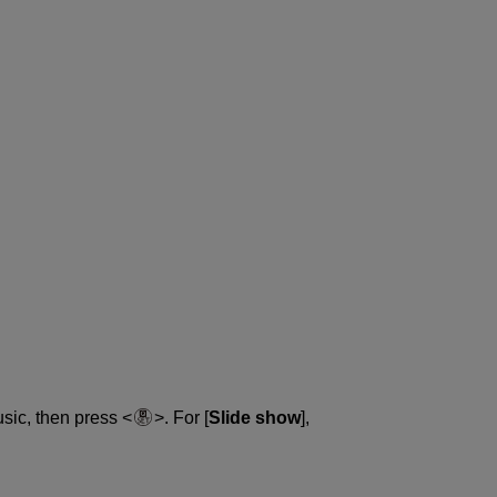
usic, then press
. For [
Slide show
],