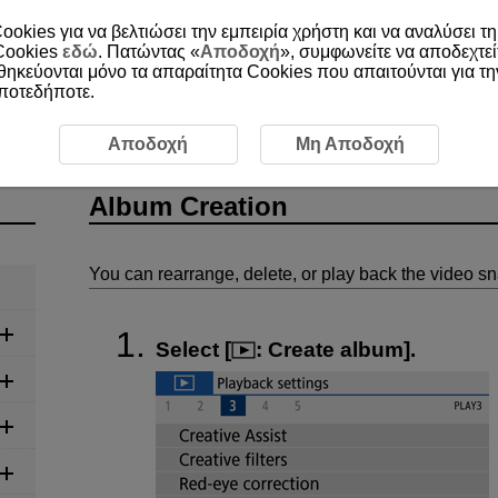
ookies για να βελτιώσει την εμπειρία χρήστη και να αναλύσει τη
 Cookies
εδώ
. Πατώντας «
Αποδοχή
», συμφωνείτε να αποδεχτεί
οθηκεύονται μόνο τα απαραίτητα Cookies που απαιτούνται για τ
οποτεδήποτε.
m Creation
Αποδοχή
Μη Αποδοχή
Album Creation
You can rearrange, delete, or play back the video s
Select [
:
Create album
].