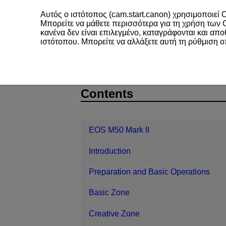
Αυτός ο ιστότοπος (cam.start.canon) χρησιμοποιεί C
Μπορείτε να μάθετε περισσότερα για τη χρήση των
κανένα δεν είναι επιλεγμένο, καταγράφονται και απ
ιστότοπου. Μπορείτε να αλλάξετε αυτή τη ρύθμιση 
EOS M50 Mark II
Playback
Albu
D101-134
Contents
EOS M50 Mark II
Introduction
Preparation and Basic Operations
Basic Zone
Creative Zone