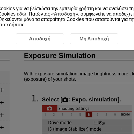
ookies για να βελτιώσει την εμπειρία χρήστη και να αναλύσει τη
 Cookies
εδώ
. Πατώντας «
Αποδοχή
», συμφωνείτε να αποδεχτεί
οθηκεύονται μόνο τα απαραίτητα Cookies που απαιτούνται για τ
οποτεδήποτε.
ording
Still Photo Shooting
Exposure Simulation
Αποδοχή
Μη Αποδοχή
Exposure Simulation
With exposure simulation, image brightness more cl
(exposure) of your shots.
Select [
:
Expo. simulation
].