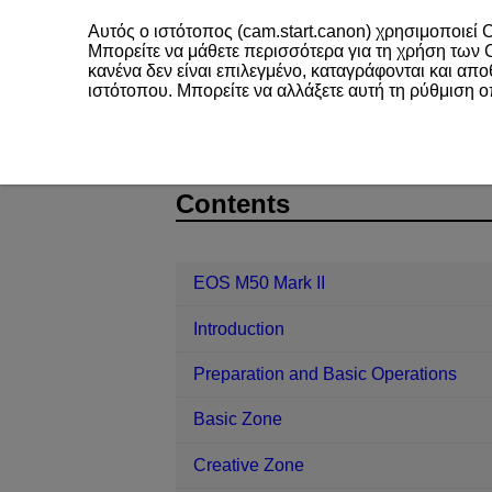
Αυτός ο ιστότοπος (cam.start.canon) χρησιμοποιεί C
Μπορείτε να μάθετε περισσότερα για τη χρήση των
κανένα δεν είναι επιλεγμένο, καταγράφονται και απ
ιστότοπου. Μπορείτε να αλλάξετε αυτή τη ρύθμιση 
EOS M50 Mark II
Shooting and Rec
D101-088
Contents
EOS M50 Mark II
Introduction
Preparation and Basic Operations
Basic Zone
Creative Zone