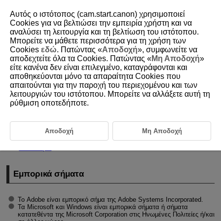
Αυτός ο ιστότοπος (cam.start.canon) χρησιμοποιεί
Cookies για να βελτιώσει την εμπειρία χρήστη και να
αναλύσει τη λειτουργία και τη βελτίωση του ιστότοπου.
Μπορείτε να μάθετε περισσότερα για τη χρήση των
D185-241
Cookies
εδώ
. Πατώντας «
Αποδοχή
», συμφωνείτε να
αποδεχτείτε όλα τα Cookies. Πατώντας «
Μη Αποδοχή
»
Εμπορικά σήματα και άδεια
είτε κανένα δεν είναι επιλεγμένο, καταγράφονται και
χρήσης
αποθηκεύονται μόνο τα απαραίτητα Cookies που
απαιτούνται για την παροχή του περιεχομένου και των
λειτουργιών του ιστότοπου. Μπορείτε να αλλάξετε αυτή τη
Εμπορικά σήματα
ρύθμιση οποτεδήποτε.
About
MPEG-4
Licensing
Αξεσουάρ
Αποδοχή
Μη Αποδοχή
Κανονισμοί
Εμπορικά σήματα
Το Adobe είναι εμπορικό σήμα της Adobe Systems Incorporated.
Τα Microsoft και Windows είναι εμπορικά σήματα ή σήματα
κατατεθέντα της Microsoft Corporation στις Ηνωμένες Πολιτείες ή/και