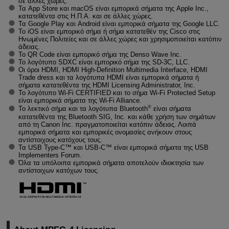
σε άλλες χώρες.
Τα App Store και macOS είναι εμπορικά σήματα της Apple Inc.,
κατατεθέντα στις Η.Π.Α. και σε άλλες χώρες.
Τα Google Play και Android είναι εμπορικά σήματα της Google LLC.
Το iOS είναι εμπορικό σήμα ή σήμα κατατεθέν της Cisco στις
Ηνωμένες Πολιτείες και σε άλλες χώρες και χρησιμοποιείται κατόπιν
άδειας.
Το QR Code είναι εμπορικό σήμα της Denso Wave Inc.
Το λογότυπο SDXC είναι εμπορικό σήμα της SD-3C, LLC.
Οι όροι HDMI, HDMI
High-Definition
Multimedia Interface, HDMI
Trade dress και τα λογότυπα HDMI είναι εμπορικά σήματα ή
σήματα κατατεθέντα της HDMI Licensing Administrator, Inc.
Το λογότυπο Wi-Fi CERTIFIED και το σήμα
Wi-Fi
Protected Setup
είναι εμπορικά σήματα της Wi-Fi Alliance.
®
Το λεκτικό σήμα και τα λογότυπα Bluetooth
είναι σήματα
κατατεθέντα της Bluetooth SIG, Inc. και κάθε χρήση των σημάτων
από τη Canon Inc. πραγματοποιείται κατόπιν άδειας. Λοιπά
εμπορικά σήματα και εμπορικές ονομασίες ανήκουν στους
αντίστοιχους κατόχους τους.
Τα USB Type-C™ και USB-C™ είναι εμπορικά σήματα της USB
Implementers Forum.
Όλα τα υπόλοιπα εμπορικά σήματα αποτελούν ιδιοκτησία των
αντίστοιχων κατόχων τους.