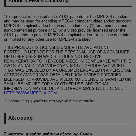
About
MPEG-4
Licensing
“This product is licensed under AT&T patents for the
MPEG-4
standard
and may be used for encoding
MPEG-4
compliant video and/or decoding
MPEG-4
compliant video that was encoded only (1) for a personal and
non-commercial purpose or (2) by a video provider licensed under the
AT&T patents to provide
MPEG-4
compliant video. No license is granted
or implied for any other use for
MPEG-4
standard.”
THIS PRODUCT IS LICENSED UNDER THE AVC PATENT
PORTFOLIO LICENSE FOR THE PERSONAL USE OF A CONSUMER
OR OTHER USES IN WHICH IT DOES NOT RECEIVE
REMUNERATION TO (i) ENCODE VIDEO IN COMPLIANCE WITH THE
AVC STANDARD (''AVC VIDEO'') AND/OR (ii) DECODE AVC VIDEO
THAT WAS ENCODED BY A CONSUMER ENGAGED IN A PERSONAL
ACTIVITY AND/OR WAS OBTAINED FROM A VIDEO PROVIDER
LICENSED TO PROVIDE AVC VIDEO. NO LICENSE IS GRANTED OR
SHALL BE IMPLIED FOR ANY OTHER USE. ADDITIONAL
INFORMATION MAY BE OBTAINED FROM MPEG LA, L.L.C. SEE
HTTP://WWW.MPEGLA.COM
Η ειδοποίηση εμφανίζεται στα Αγγλικά όπως απαιτείται.
Αξεσουάρ
Συνιστάται η χρήση γνήσιων αξεσουάρ Canon