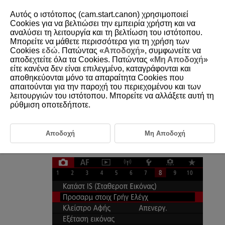
Αυτός ο ιστότοπος (cam.start.canon) χρησιμοποιεί
Cookies για να βελτιώσει την εμπειρία χρήστη και να
αναλύσει τη λειτουργία και τη βελτίωση του ιστότοπου.
Μπορείτε να μάθετε περισσότερα για τη χρήση των
D185-091
Cookies
εδώ
. Πατώντας «
Αποδοχή
», συμφωνείτε να
αποδεχτείτε όλα τα Cookies. Πατώντας «
Μη Αποδοχή
»
Προσαρμογή Γρήγορων ελέγχων
είτε κανένα δεν είναι επιλεγμένο, καταγράφονται και
αποθηκεύονται μόνο τα απαραίτητα Cookies που
απαιτούνται για την παροχή του περιεχομένου και των
Επαναφορά της οθόνης Προσαρμογής Γρήγορου Ελέγχου ή
λειτουργιών του ιστότοπου. Μπορείτε να αλλάξετε αυτή τη
διαγραφή όλων των στοιχείων
ρύθμιση οποτεδήποτε.
Μπορείτε να προσαρμόσετε τα στοιχεία του Γρήγορου ελέγχου και τη
διάταξη.
Αποδοχή
Μη Αποδοχή
Επιλέξτε [
:
Προσαρμ στοιχ Γρήγ Ελέγχ
].