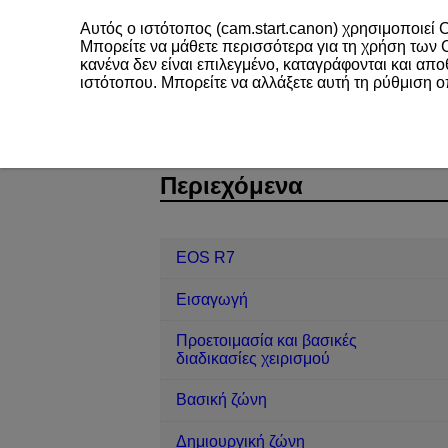
Αυτός ο ιστότοπος (cam.start.canon) χρησιμοποιεί C
Μπορείτε να μάθετε περισσότερα για τη χρήση των
κανένα δεν είναι επιλεγμένο, καταγράφονται και απ
ιστότοπου. Μπορείτε να αλλάξετε αυτή τη ρύθμιση 
EOS R7
Διαμόρφωση
Ένταση 
D180-212
Περιεχόμενα
EOS R7
Εισαγωγή
Προετοιμασία και βασικές
διαδικασίες χειρισμού
Βασική ζώνη
Δημιουργική ζώνη