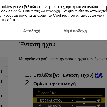
ookies για να βελτιώσει την εμπειρία χρήστη και να αναλύσει τη
 Cookies
εδώ
. Πατώντας «
Αποδοχή
», συμφωνείτε να αποδεχτεί
οθηκεύονται μόνο τα απαραίτητα Cookies που απαιτούνται για τ
οποτεδήποτε.
ήχου
Αποδοχή
Μη Αποδοχή
Ένταση ήχου
Μπορείτε να ρυθμίσετε την ένταση ήχου των ήχων τ
Επιλέξτε [
:
Ένταση Ήχου
] (
).
Ορίστε την επιλογή.