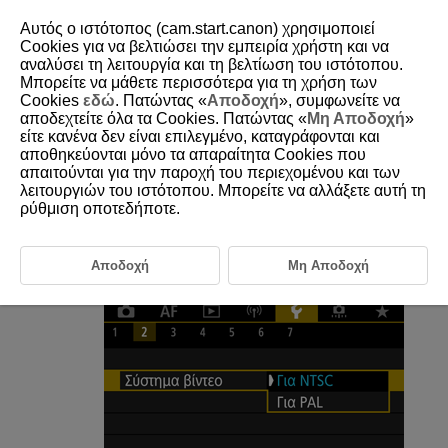
Αυτός ο ιστότοπος (cam.start.canon) χρησιμοποιεί
Cookies για να βελτιώσει την εμπειρία χρήστη και να
αναλύσει τη λειτουργία και τη βελτίωση του ιστότοπου.
Μπορείτε να μάθετε περισσότερα για τη χρήση των
D180-208
Cookies
εδώ
. Πατώντας «
Αποδοχή
», συμφωνείτε να
αποδεχτείτε όλα τα Cookies. Πατώντας «
Μη Αποδοχή
»
Σύστημα βίντεο
είτε κανένα δεν είναι επιλεγμένο, καταγράφονται και
αποθηκεύονται μόνο τα απαραίτητα Cookies που
απαιτούνται για την παροχή του περιεχομένου και των
Ορίστε το σύστημα βίντεο όποιας τηλεόρασης χρησιμοποιείται για
προβολή. Αυτή η ρύθμιση καθορίζει τους ρυθμούς καρέ που είναι
λειτουργιών του ιστότοπου. Μπορείτε να αλλάξετε αυτή τη
διαθέσιμοι για την εγγραφή ταινιών.
ρύθμιση οποτεδήποτε.
Επιλέξτε [
:
Σύστημα βίντεο
] (
).
Αποδοχή
Μη Αποδοχή
Κάντε μια επιλογή.