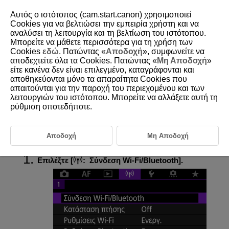
Αυτός ο ιστότοπος (cam.start.canon) χρησιμοποιεί
Cookies για να βελτιώσει την εμπειρία χρήστη και να
αναλύσει τη λειτουργία και τη βελτίωση του ιστότοπου.
Μπορείτε να μάθετε περισσότερα για τη χρήση των
D180-180
Cookies
εδώ
. Πατώντας «
Αποδοχή
», συμφωνείτε να
αποδεχτείτε όλα τα Cookies. Πατώντας «
Μη Αποδοχή
»
Σύνδεση σε ασύρματο
είτε κανένα δεν είναι επιλεγμένο, καταγράφονται και
τηλεχειριστήριο
αποθηκεύονται μόνο τα απαραίτητα Cookies που
απαιτούνται για την παροχή του περιεχομένου και των
λειτουργιών του ιστότοπου. Μπορείτε να αλλάξετε αυτή τη
Ακύρωση ζεύξης
ρύθμιση οποτεδήποτε.
Η μηχανή μπορεί επίσης να συνδεθεί σε ασύρματο τηλεχειριστήριο
BR-E1
(πωλείται χωριστά,
) μέσω Bluetooth για λήψη με
τηλεχειρισμό.
Αποδοχή
Μη Αποδοχή
Επιλέξτε [
:
Σύνδεση Wi-Fi/Bluetooth
].