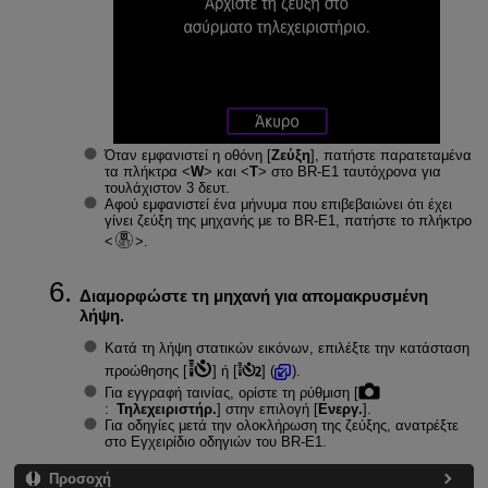
Όταν εμφανιστεί η οθόνη [
Ζεύξη
], πατήστε παρατεταμένα
τα πλήκτρα
W
και
T
στο
BR-E1
ταυτόχρονα για
τουλάχιστον 3 δευτ.
Αφού εμφανιστεί ένα μήνυμα που επιβεβαιώνει ότι έχει
γίνει ζεύξη της μηχανής με το
BR-E1
, πατήστε το πλήκτρο
.
Διαμορφώστε τη μηχανή για απομακρυσμένη
λήψη.
Κατά τη λήψη στατικών εικόνων, επιλέξτε την κατάσταση
προώθησης [
] ή [
] (
).
Για εγγραφή ταινίας, ορίστε τη ρύθμιση [
:
Τηλεχειριστήρ.
] στην επιλογή [
Ενεργ.
].
Για οδηγίες μετά την ολοκλήρωση της ζεύξης, ανατρέξτε
στο Εγχειρίδιο οδηγιών του
BR-E1
.
Προσοχή