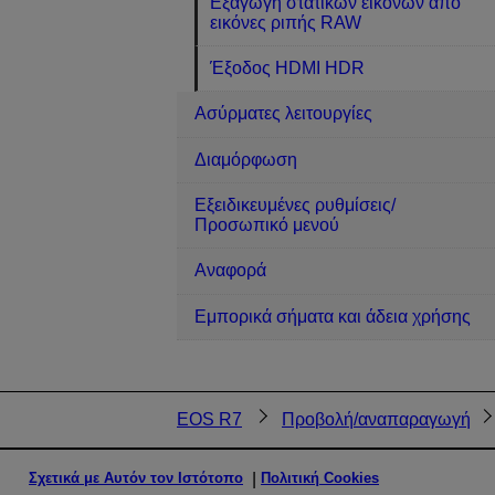
Εξαγωγή στατικών εικόνων από
εικόνες ριπής RAW
Έξοδος HDMI HDR
Ασύρματες λειτουργίες
Διαμόρφωση
Εξειδικευμένες ρυθμίσεις/
Προσωπικό μενού
Αναφορά
Εμπορικά σήματα και άδεια χρήσης
EOS R7
Προβολή/αναπαραγωγή
Σχετικά με Αυτόν τον Ιστότοπο
Πολιτική Cookies