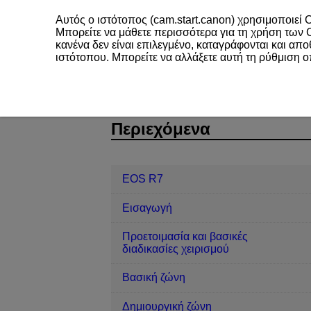
Αυτός ο ιστότοπος (cam.start.canon) χρησιμοποιεί C
Μπορείτε να μάθετε περισσότερα για τη χρήση των
κανένα δεν είναι επιλεγμένο, καταγράφονται και απ
ιστότοπου. Μπορείτε να αλλάξετε αυτή τη ρύθμιση 
EOS R7
Προβολή/αναπαραγωγή
D180-143
Περιεχόμενα
EOS R7
Εισαγωγή
Προετοιμασία και βασικές
διαδικασίες χειρισμού
Βασική ζώνη
Δημιουργική ζώνη