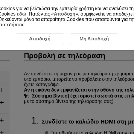
ookies για να βελτιώσει την εμπειρία χρήστη και να αναλύσει τη
 Cookies
εδώ
. Πατώντας «
Αποδοχή
», συμφωνείτε να αποδεχτεί
οθηκεύονται μόνο τα απαραίτητα Cookies που απαιτούνται για τ
οποτεδήποτε.
Προβολή σε τηλεόραση
Αποδοχή
Μη Αποδοχή
Προβολή σε τηλεόραση
Αν συνδέσετε τη μηχανή σε μια τηλεόραση χρησιμο
στο εμπόριο, μπορείτε να προβάλετε στην τηλεόραση τ
έχετε καταγράψει.
Αν η εικόνα δεν εμφανίζεται στην οθόνη της τηλ
:
Σύστημα βίντεο
] έχει οριστεί σωστά στις επιλ
με το σύστημα βίντεο της τηλεόρασής σας).
Συνδέστε το καλώδιο HDMI στη μ
Τοποθετήστε το καλώδιο HDMI στην υ