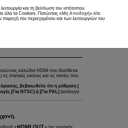
 λειτουργία και τη βελτίωση του ιστότοπου.
τε όλα τα Cookies. Πατώντας «
Μη Αποδοχή
» είτε
ην παροχή του περιεχομένου και των λειτουργιών του
ποιώντας καλώδιο HDMI που διατίθεται
ις στατικές εικόνες και τις ταινίες που
εόρασης, βεβαιωθείτε ότι η ρύθμιση [
ογές [
Για NTSC
] ή [
Για PAL
]
(ανάλογα
ηχανή.
ποδοχή
της μηχανής.