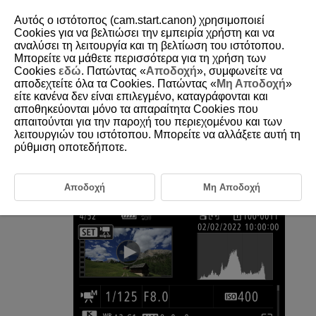
Αυτός ο ιστότοπος (cam.start.canon) χρησιμοποιεί
Cookies για να βελτιώσει την εμπειρία χρήστη και να
αναλύσει τη λειτουργία και τη βελτίωση του ιστότοπου.
Μπορείτε να μάθετε περισσότερα για τη χρήση των
D180-142
Cookies
εδώ
. Πατώντας «
Αποδοχή
», συμφωνείτε να
αποδεχτείτε όλα τα Cookies. Πατώντας «
Μη Αποδοχή
»
Εξαγωγή καρέ από ταινίες 4K ή
είτε κανένα δεν είναι επιλεγμένο, καταγράφονται και
ταινίες time-lapse 4K
αποθηκεύονται μόνο τα απαραίτητα Cookies που
απαιτούνται για την παροχή του περιεχομένου και των
λειτουργιών του ιστότοπου. Μπορείτε να αλλάξετε αυτή τη
Από τις ταινίες 4K ή time-lapse 4K, μπορείτε να επιλέξετε μεμονωμένα
ρύθμιση οποτεδήποτε.
καρέ για να τα αποθηκεύσετε ως στατικές εικόνες JPEG ή HEIF. Η
λειτουργία αυτή λέγεται «Συγκράτηση καρέ».
Αποδοχή
Μη Αποδοχή
Επιλέξτε μια ταινία 4K ή μια ταινία time-lapse 4K.