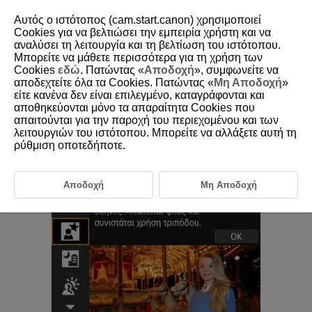
Αυτός ο ιστότοπος (cam.start.canon) χρησιμοποιεί
Cookies για να βελτιώσει την εμπειρία χρήστη και να
αναλύσει τη λειτουργία και τη βελτίωση του ιστότοπου.
Μπορείτε να μάθετε περισσότερα για τη χρήση των
D180-039
Cookies
εδώ
. Πατώντας «
Αποδοχή
», συμφωνείτε να
αποδεχτείτε όλα τα Cookies. Πατώντας «
Μη Αποδοχή
»
Κατάσταση νυχτερινού πορτραίτου
είτε κανένα δεν είναι επιλεγμένο, καταγράφονται και
αποθηκεύονται μόνο τα απαραίτητα Cookies που
απαιτούνται για την παροχή του περιεχομένου και των
Χρησιμοποιήστε την κατάσταση [
] (
Νυχτερινό Πορτραίτο
) για
λειτουργιών του ιστότοπου. Μπορείτε να αλλάξετε αυτή τη
φωτεινές, όμορφες λήψεις ανθρώπων με νυχτερινές σκηνές στο φόντο.
Λάβετε υπόψη ότι η φωτογράφιση σε αυτήν την κατάσταση
απαιτεί
ρύθμιση οποτεδήποτε.
μονάδα εξωτερικού φλας
. Συνιστάται η χρήση τριπόδου.
Αποδοχή
Μη Αποδοχή