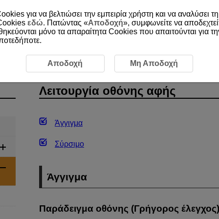
ookies για να βελτιώσει την εμπειρία χρήστη και να αναλύσει τη
 Cookies
εδώ
. Πατώντας «
Αποδοχή
», συμφωνείτε να αποδεχτεί
οθηκεύονται μόνο τα απαραίτητα Cookies που απαιτούνται για τ
οποτεδήποτε.
ιαδικασίες χειρισμού
Λειτουργία οθόνης αφής
Αποδοχή
Μη Αποδοχή
Λειτουργία οθόνης αφής
Άγγιγμα
Σύρσιμο
Άγγιγμα
Παράδειγμα οθόνης (Γρήγορος έλεγχος