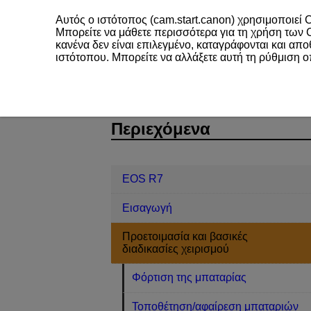
Αυτός ο ιστότοπος (cam.start.canon) χρησιμοποιεί C
Μπορείτε να μάθετε περισσότερα για τη χρήση των
κανένα δεν είναι επιλεγμένο, καταγράφονται και απ
ιστότοπου. Μπορείτε να αλλάξετε αυτή τη ρύθμιση 
EOS R7
Προετοιμασία και βασικές δ
D180-026
Περιεχόμενα
EOS R7
Εισαγωγή
Προετοιμασία και βασικές
διαδικασίες χειρισμού
Φόρτιση της μπαταρίας
Τοποθέτηση/αφαίρεση μπαταριών