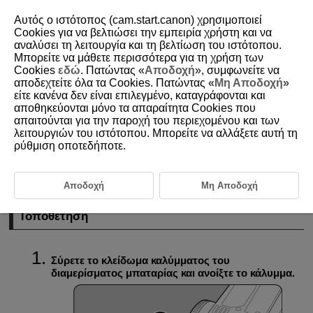
Αυτός ο ιστότοπος (cam.start.canon) χρησιμοποιεί
Cookies για να βελτιώσει την εμπειρία χρήστη και να
αναλύσει τη λειτουργία και τη βελτίωση του ιστότοπου.
Μπορείτε να μάθετε περισσότερα για τη χρήση των
D180-015
Cookies
εδώ
. Πατώντας «
Αποδοχή
», συμφωνείτε να
αποδεχτείτε όλα τα Cookies. Πατώντας «
Μη Αποδοχή
»
Τοποθέτηση/αφαίρεση μπαταριών
είτε κανένα δεν είναι επιλεγμένο, καταγράφονται και
αποθηκεύονται μόνο τα απαραίτητα Cookies που
απαιτούνται για την παροχή του περιεχομένου και των
Τοποθέτηση
λειτουργιών του ιστότοπου. Μπορείτε να αλλάξετε αυτή τη
ρύθμιση οποτεδήποτε.
Αφαίρεση
Τοποθετήστε μια πλήρως φορτισμένη συστοιχία μπαταριών
LP-E6NH
(ή
LP-E6P
/
LP-E6N
/
LP-E6
) στη μηχανή.
Αποδοχή
Μη Αποδοχή
Τοποθέτηση
Σύρετε το κλείδωμα καλύμματος του
διαμερίσματος μπαταρίας και ανοίξτε το κάλυμμα.