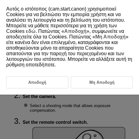
Αυτός ο ιστότοπος (cam.start.canon) χρησιμοποιεί
Cookies για να βελτιώσει την εμπειρία χρήστη και να
αναλύσει τη λειτουργία και τη βελτίωση του ιστότοπου.
Μπορείτε να μάθετε περισσότερα για τη χρήση των
D403-013
Cookies
εδώ
. Πατώντας «
Αποδοχή
», συμφωνείτε να
αποδεχτείτε όλα τα Cookies. Πατώντας «
Μη Αποδοχή
»
Setting Exposure Compensation
είτε κανένα δεν είναι επιλεγμένο, καταγράφονται και
αποθηκεύονται μόνο τα απαραίτητα Cookies που
απαιτούνται για την παροχή του περιεχομένου και των
Exposure compensation can be performed with the remote control.
λειτουργιών του ιστότοπου. Μπορείτε να αλλάξετε αυτή τη
ρύθμιση οποτεδήποτε.
Connect the remote control to the camera.
Connect the remote control and camera using the
Αποδοχή
Μη Αποδοχή
Bluetooth function. (
)
Set the camera.
Select a shooting mode that allows exposure
compensation.
Set the remote control switch.