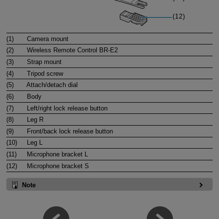
(1)
Camera mount
(2)
Wireless Remote Control
BR-E2
(3)
Strap mount
(4)
Tripod screw
(5)
Attach/detach dial
(6)
Body
(7)
Left/right lock release button
(8)
Leg R
(9)
Front/back lock release button
(10)
Leg L
(11)
Microphone bracket L
(12)
Microphone bracket S
Note