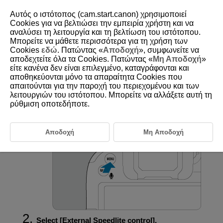
Αυτός ο ιστότοπος (cam.start.canon) χρησιμοποιεί
Cookies για να βελτιώσει την εμπειρία χρήστη και να
αναλύσει τη λειτουργία και τη βελτίωση του ιστότοπου.
Μπορείτε να μάθετε περισσότερα για τη χρήση των
D151-020
Cookies
εδώ
. Πατώντας «
Αποδοχή
», συμφωνείτε να
αποδεχτείτε όλα τα Cookies. Πατώντας «
Μη Αποδοχή
»
Clearing Transmitter Settings
είτε κανένα δεν είναι επιλεγμένο, καταγράφονται και
αποθηκεύονται μόνο τα απαραίτητα Cookies που
απαιτούνται για την παροχή του περιεχομένου και των
You can restore default settings for wireless shooting.
λειτουργιών του ιστότοπου. Μπορείτε να αλλάξετε αυτή τη
ρύθμιση οποτεδήποτε.
On the camera, press the
button.
Αποδοχή
Μη Αποδοχή
Select [
External Speedlite control
].