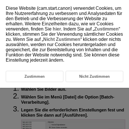
Diese Website (cam.start.canon) verwendet Cookies, um
Ihre Nutzererfahrung zu verbessern und Analysedaten für
den Betrieb und die Verbesserung der Website zu
erhalten. Weitere Einzelheiten dazu, wie wir Cookies
D233-058
verwenden, finden Sie
hier
. Indem Sie auf „
Zustimmen
“
klicken, stimmen Sie der Verwendung sämtlicher Cookies
Speichern als JPEG- oder TIFF-
zu. Wenn Sie auf „
Nicht Zustimmen
“ klicken oder nichts
Bilder
auswählen, werden nur Cookies heruntergeladen und
gespeichert, die zur Bereitstellung von Inhalten und die
Funktion der Website notwendig sind. Sie können diese
Sie haben die Möglichkeit, mehrere bearbeitete RAW-Bilder in einem
Einstellung jederzeit ändern.
Batch-Verarbeitungsvorgang in das vielseitige JPEG- oder TIFF-Format
zu konvertieren und in diesem Format zu speichern. Unter
Konvertieren
und speichern
finden Sie Hinweise zum Speichern nach der
Konvertierung in JPEG oder TIFF.
Zustimmen
Nicht Zustimmen
Wählen Sie Bilder aus.
Wählen Sie im Menü [
Datei
] die Option [
Batch-
Verarbeitung
].
Legen Sie die erforderlichen Einstellungen fest und
klicken Sie dann auf [
Ausführen
].